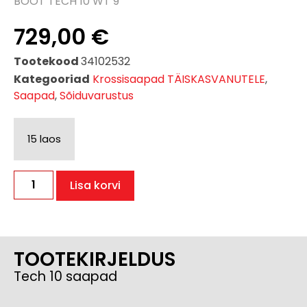
BOOT TECH 10 WT 9
729,00
€
Tootekood
34102532
Kategooriad
Krossisaapad TÄISKASVANUTELE
,
Saapad
,
Sõiduvarustus
15 laos
Lisa korvi
TOOTEKIRJELDUS
Tech 10 saapad