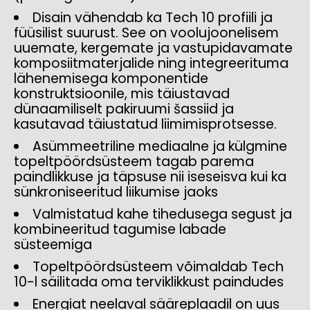
Disain vähendab ka Tech 10 profiili ja
füüsilist suurust. See on voolujoonelisem
uuemate, kergemate ja vastupidavamate
komposiitmaterjalide ning integreerituma
lähenemisega komponentide
konstruktsioonile, mis täiustavad
dünaamiliselt pakiruumi šassiid ja
kasutavad täiustatud liimimisprotsesse.
Asümmeetriline mediaalne ja külgmine
topeltpöördsüsteem tagab parema
paindlikkuse ja täpsuse nii iseseisva kui ka
sünkroniseeritud liikumise jaoks
Valmistatud kahe tihedusega segust ja
kombineeritud tagumise labade
süsteemiga
Topeltpöördsüsteem võimaldab Tech
10-l säilitada oma terviklikkust paindudes
Energiat neelaval sääreplaadil on uus