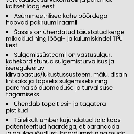
kaitset löögi eest
Asümmeetrilised kahe pöördega
hoovad pakiruumi raamil
Šassiis on ühendatud täiustatud kerge
mikrokiud ning löögi- ja kulumiskindel TPU
kest
Sulgemissüsteemil on vastusulgur,
kahekordistunud sulgemisturvalisus ja
isereguleeruv
kiirvabastus/lukustussüsteem, mälu, disain
lihtsaks ja täpseks sulgemiseks ning
parema sõiduomaduse ja turvalisuse
tagamiseks
Ühendab topelt esi- ja tagatera
pistikud
Täielikult ümber kujundatud tald koos
patenteeritud haardega, et parandada
jalapulga jõudlust, haardumist ning muda