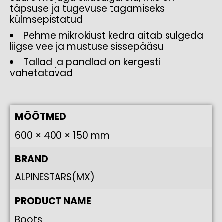
täpsuse ja tugevuse tagamiseks
külmsepistatud
Pehme mikrokiust kedra aitab sulgeda
liigse vee ja mustuse sissepääsu
Tallad ja pandlad on kergesti
vahetatavad
MÕÕTMED
600 × 400 × 150 mm
BRAND
ALPINESTARS(MX)
PRODUCT NAME
Boots