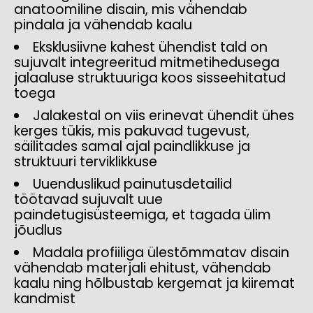
anatoomiline disain, mis vähendab
pindala ja vähendab kaalu
Eksklusiivne kahest ühendist tald on
sujuvalt integreeritud mitmetihedusega
jalaaluse struktuuriga koos sisseehitatud
toega
Jalakestal on viis erinevat ühendit ühes
kerges tükis, mis pakuvad tugevust,
säilitades samal ajal paindlikkuse ja
struktuuri terviklikkuse
Uuenduslikud painutusdetailid
töötavad sujuvalt uue
paindetugisüsteemiga, et tagada ülim
jõudlus
Madala profiiliga ülestõmmatav disain
vähendab materjali ehitust, vähendab
kaalu ning hõlbustab kergemat ja kiiremat
kandmist