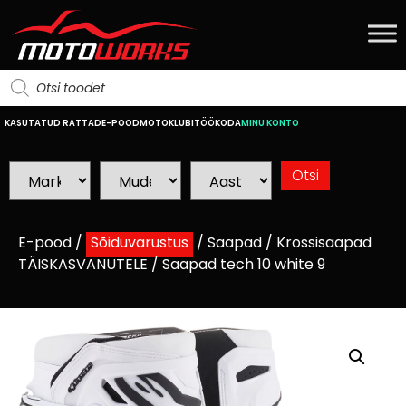
KASUTATUD RATTAD
E-POOD
MOTOKLUBI
TÖÖKODA
MINU KONTO
E-pood
/
Sõiduvarustus
/
Saapad
/
Krossisaapad
TÄISKASVANUTELE
/ Saapad tech 10 white 9