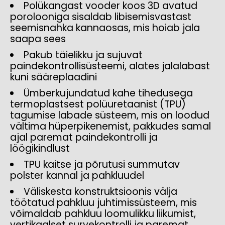
Polükangast vooder koos 3D avatud
porolooniga sisaldab libisemisvastast
seemisnahka kannaosas, mis hoiab jala
saapa sees
Pakub täielikku ja sujuvat
paindekontrollisüsteemi, alates jalalabast
kuni sääreplaadini
Ümberkujundatud kahe tihedusega
termoplastsest polüuretaanist (TPU)
tagumise labade süsteem, mis on loodud
vältima hüperpikenemist, pakkudes samal
ajal paremat paindekontrolli ja
löögikindlust
TPU kaitse ja põrutusi summutav
polster kannal ja pahkluudel
Väliskesta konstruktsioonis välja
töötatud pahkluu juhtimissüsteem, mis
võimaldab pahkluu loomulikku liikumist,
vertikaalset survekontrolli ja paremat