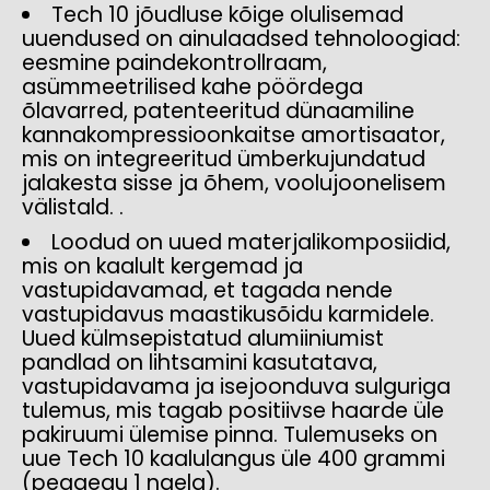
Tech 10 jõudluse kõige olulisemad
uuendused on ainulaadsed tehnoloogiad:
eesmine paindekontrollraam,
asümmeetrilised kahe pöördega
õlavarred, patenteeritud dünaamiline
kannakompressioonkaitse amortisaator,
mis on integreeritud ümberkujundatud
jalakesta sisse ja õhem, voolujoonelisem
välistald. .
Loodud on uued materjalikomposiidid,
mis on kaalult kergemad ja
vastupidavamad, et tagada nende
vastupidavus maastikusõidu karmidele.
Uued külmsepistatud alumiiniumist
pandlad on lihtsamini kasutatava,
vastupidavama ja isejoonduva sulguriga
tulemus, mis tagab positiivse haarde üle
pakiruumi ülemise pinna. Tulemuseks on
uue Tech 10 kaalulangus üle 400 grammi
(peaaegu 1 naela).