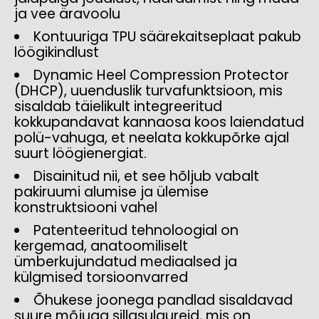
ja vee äravoolu
Kontuuriga TPU säärekaitseplaat pakub
löögikindlust
Dynamic Heel Compression Protector
(DHCP), uuenduslik turvafunktsioon, mis
sisaldab täielikult integreeritud
kokkupandavat kannaosa koos laiendatud
polü-vahuga, et neelata kokkupõrke ajal
suurt löögienergiat.
Disainitud nii, et see hõljub vabalt
pakiruumi alumise ja ülemise
konstruktsiooni vahel
Patenteeritud tehnoloogial on
kergemad, anatoomiliselt
ümberkujundatud mediaalsed ja
külgmised torsioonvarred
Õhukese joonega pandlad sisaldavad
suure mõjuga sillasulgureid, mis on