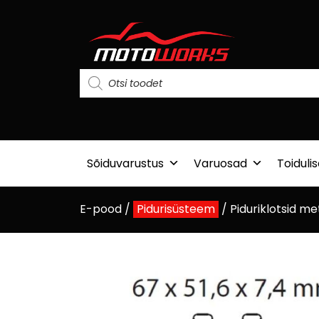
Sõiduvarustus
Varuosad
Toiduli
E-pood
/
Pidurisüsteem
/
Piduriklotsid me