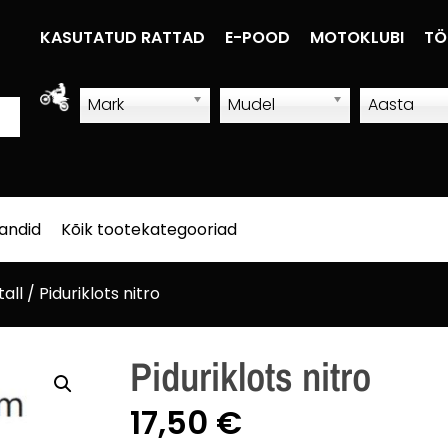
KASUTATUD RATTAD
E-POOD
MOTOKLUBI
TÖ
Mark
Mudel
Aasta
sandid
Kõik tootekategooriad
tall
/ Piduriklots nitro
Piduriklots nitro
17,50
€