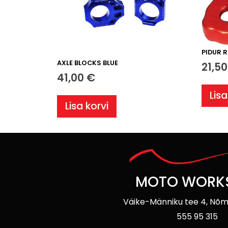
PIDUR 
AXLE BLOCKS BLUE
21,5
41,00
€
Lisa
Lisa korvi
MOTO WORK
Väike-Männiku tee 4, Nõm
555 95 315