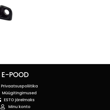
E-POOD
Privaatsuspoliitika
Müügitingimused
ESTO järelmaks
Minu konto