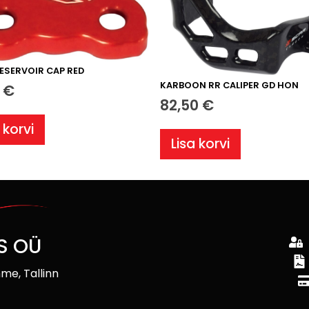
RESERVOIR CAP RED
KARBOON RR CALIPER GD HON
0
€
82,50
€
 korvi
Lisa korvi
S OÜ
me, Tallinn