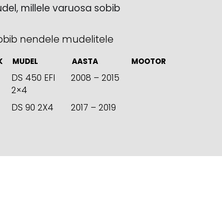
del, millele varuosa sobib
obib nendele mudelitele
K
MUDEL
AASTA
MOOTOR
DS 450 EFI
2008 – 2015
2×4
DS 90 2X4
2017 – 2019