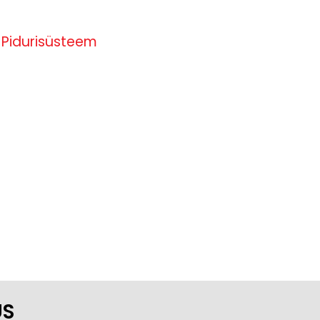
,
Pidurisüsteem
US