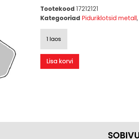
Tootekood
17212121
Kategooriad
Piduriklotsid metall
1 laos
Lisa korvi
SOBIV