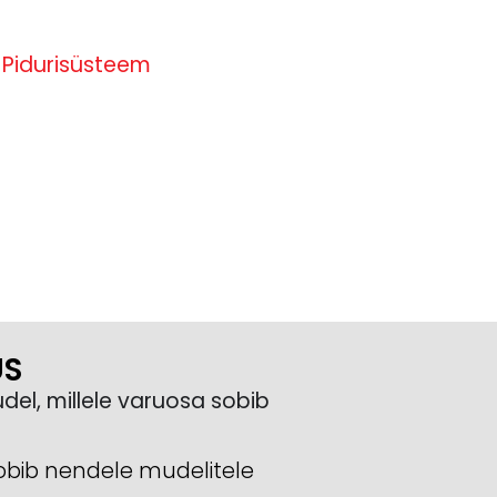
,
Pidurisüsteem
US
del, millele varuosa sobib
obib nendele mudelitele