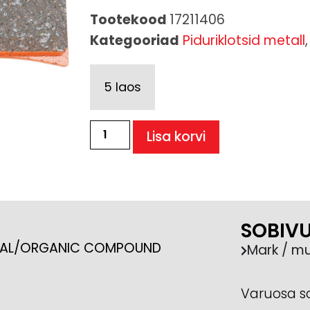
Tootekood
17211406
Kategooriad
Piduriklotsid metall
5 laos
Lisa korvi
SOBIV
METAL/ORGANIC COMPOUND
Mark / mu
Varuosa s