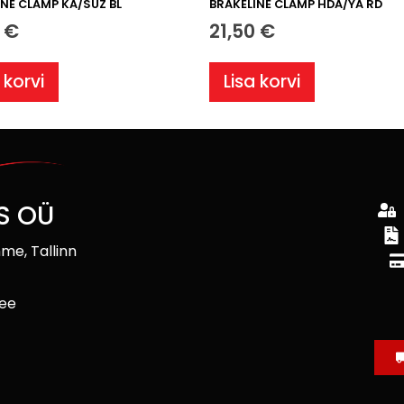
INE CLAMP KA/SUZ BL
BRAKELINE CLAMP HDA/YA RD
0
€
21,50
€
 korvi
Lisa korvi
S OÜ
me, Tallinn
ee