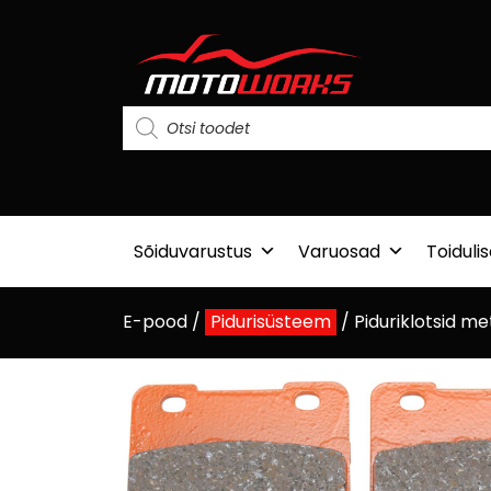
Sõiduvarustus
Varuosad
Toiduli
E-pood
/
Pidurisüsteem
/
Piduriklotsid me