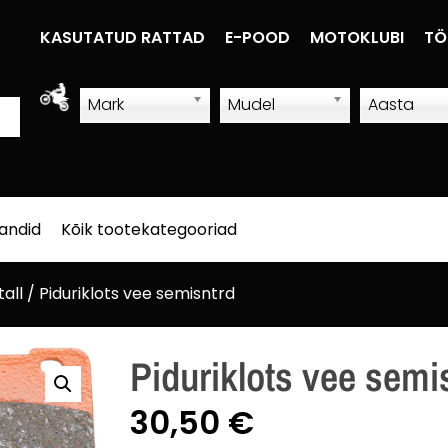
KASUTATUD RATTAD
E-POOD
MOTOKLUBI
TÖ
Mark
Mudel
Aasta
sandid
Kõik tootekategooriad
tall
/ Piduriklots vee semisntrd
Piduriklots vee semi
30,50
€