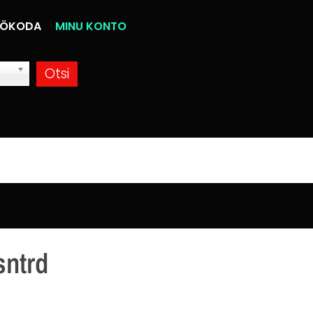
ÖKODA
MINU KONTO
sntrd