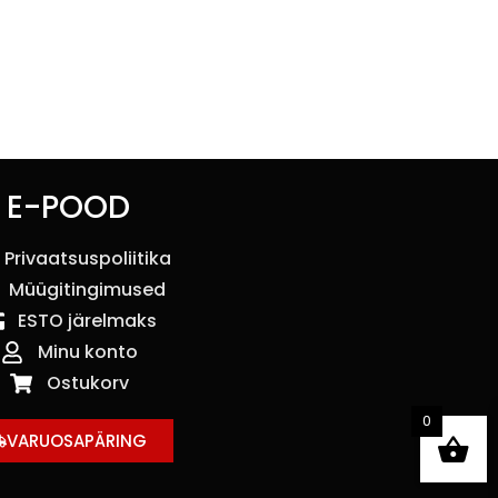
E-POOD
Privaatsuspoliitika
Müügitingimused
ESTO järelmaks
Minu konto
Ostukorv
0
VARUOSAPÄRING