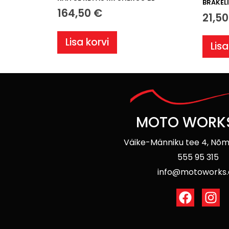
BRAKEL
164,50
€
21,5
Lisa korvi
Lisa
MOTO WORK
Väike-Männiku tee 4, Nõm
555 95 315
info@motoworks.