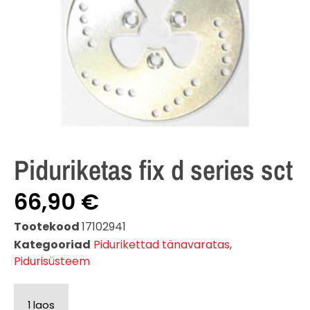
Piduriketas fix d series sct
66,90
€
Tootekood
17102941
Kategooriad
Pidurikettad tänavaratas
,
Pidurisüsteem
1 laos