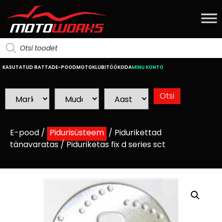
KASUTATUD RATTAD
E-POOD
MOTOKLUBI
TÖÖKODA
MINU KONTO
E-pood
/
Pidurisüsteem
/
Pidurikettad
tänavaratas
/ Piduriketas fix d series sct