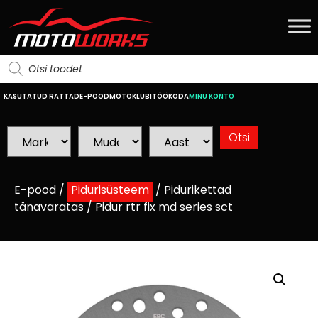
KASUTATUD RATTAD
E-POOD
MOTOKLUBI
TÖÖKODA
MINU KONTO
E-pood
/
Pidurisüsteem
/
Pidurikettad
tänavaratas
/ Pidur rtr fix md series sct