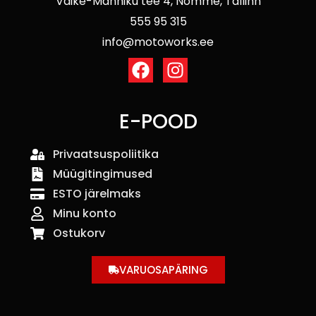
Väike-Männiku tee 4, Nõmme, Tallinn
555 95 315
info@motoworks.ee
E-POOD
Privaatsuspoliitika
Müügitingimused
ESTO järelmaks
Minu konto
Ostukorv
VARUOSAPÄRING