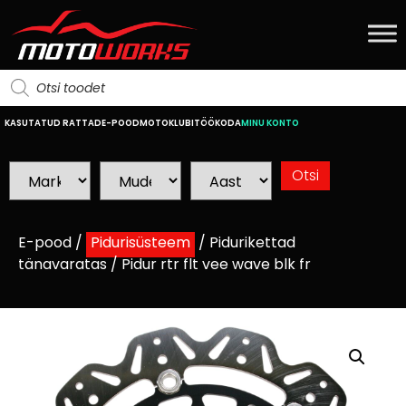
KASUTATUD RATTAD
E-POOD
MOTOKLUBI
TÖÖKODA
MINU KONTO
E-pood
/
Pidurisüsteem
/
Pidurikettad
tänavaratas
/ Pidur rtr flt vee wave blk fr