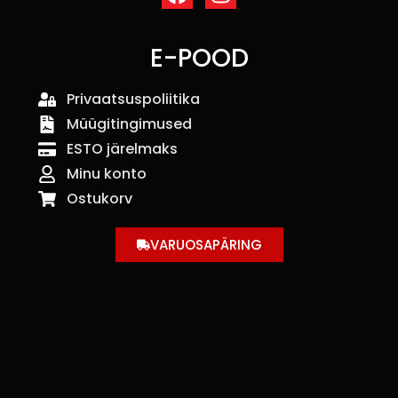
E-POOD
Privaatsuspoliitika
Müügitingimused
ESTO järelmaks
Minu konto
Ostukorv
VARUOSAPÄRING