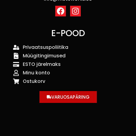
E-POOD
Privaatsuspoliitika
Müügitingimused
ESTO järelmaks
Minu konto
Ostukorv
VARUOSAPÄRING