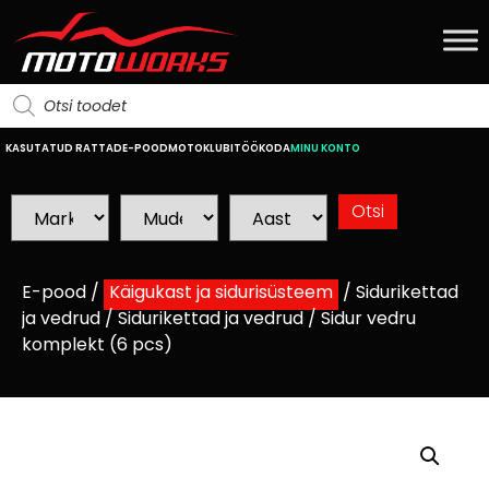
KASUTATUD RATTAD
E-POOD
MOTOKLUBI
TÖÖKODA
MINU KONTO
E-pood
/
Käigukast ja sidurisüsteem
/
Sidurikettad
ja vedrud
/
Sidurikettad ja vedrud
/ Sidur vedru
komplekt (6 pcs)