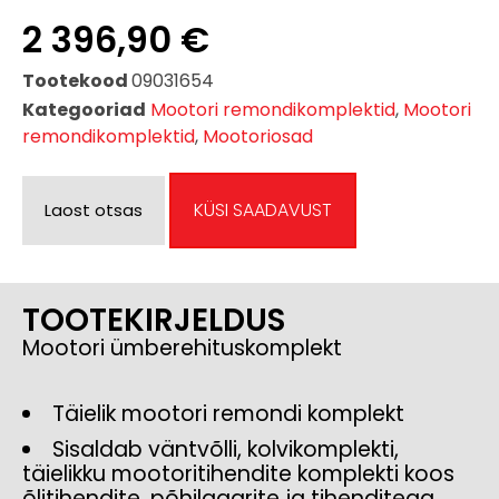
2 396,90
€
Tootekood
09031654
Kategooriad
Mootori remondikomplektid
,
Mootori
remondikomplektid
,
Mootoriosad
KÜSI SAADAVUST
Laost otsas
TOOTEKIRJELDUS
Mootori ümberehituskomplekt
Täielik mootori remondi komplekt
Sisaldab väntvõlli, kolvikomplekti,
täielikku mootoritihendite komplekti koos
õlitihendite, põhilaagrite ja tihenditega,