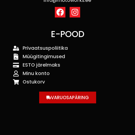
info@motoworks.ee
E-POOD
Privaatsuspoliitika
Müügitingimused
ESTO järelmaks
Minu konto
Ostukorv
VARUOSAPÄRING