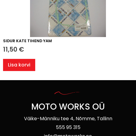
SIDUR KATE TIHEND YAM
11,50
€
Lisa korvi
MOTO WORKS OÜ
Väike-Männiku tee 4, Nõmme, Tallinn
555 95 315