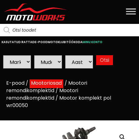
KASUTATUD RATTAD
E-POOD
MOTOKLUBI
TÖÖKODA
MINU KONTO
E-pood
/
Mootoriosad
/
Mootori
remondikomplektid
/
Mootori
remondikomplektid
/ Mootor komplekt pol
wr00050