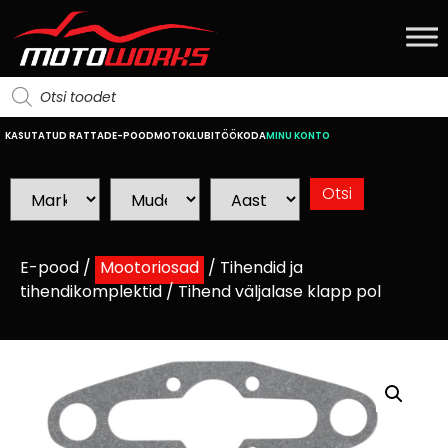
KASUTATUD RATTAD
E-POOD
MOTOKLUBI
TÖÖKODA
MINU KONTO
E-pood
/
Mootoriosad
/
Tihendid ja
tihendikomplektid
/ Tihend väljalase klapp pol