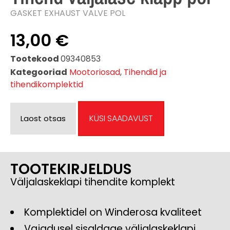
GASKET EXHAUST VALVE POL
13,00
€
Tootekood
09340853
Kategooriad
Mootoriosad
,
Tihendid ja
tihendikomplektid
KÜSI SAADAVUST
Laost otsas
TOOTEKIRJELDUS
Väljalaskeklapi tihendite komplekt
Komplektidel on Winderosa kvaliteet
Vajadusel sisaldage väljalaskeklapi