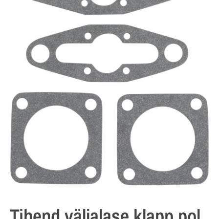
Tihend väljalase klapp pol