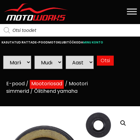
KASUTATUD RATTAD
E-POOD
MOTOKLUBI
TÖÖKODA
MINU KONTO
E-pood
/
Mootoriosad
/
Mootori
simmerid
/ Õlitihend yamaha