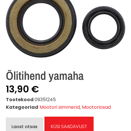
Õlitihend yamaha
13,90
€
Tootekood
09351245
Kategooriad
Mootori simmerid
,
Mootoriosad
KÜSI SAADAVUST
Laost otsas