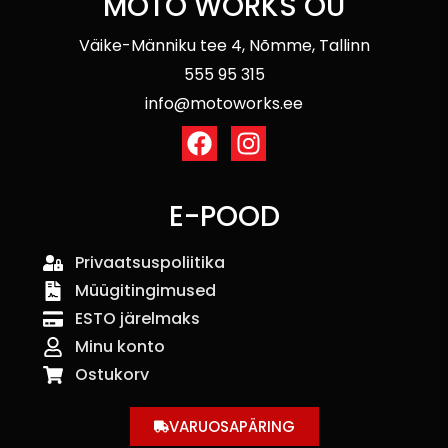
MOTO WORKS OÜ
Väike-Männiku tee 4, Nõmme, Tallinn
555 95 315
info@motoworks.ee
E-POOD
Privaatsuspoliitika
Müügitingimused
ESTO järelmaks
Minu konto
Ostukorv
VARUOSAPÄRING