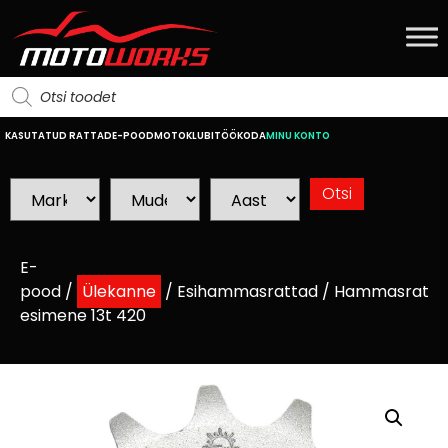
KASUTATUD RATTAD
E-POOD
MOTOKLUBI
TÖÖKODA
MINU KONTO
E-
pood
/
Ülekanne
/
Esihammasrattad
/ Hammasratas
esimene 13t 420