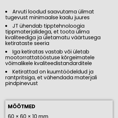
Arvuti loodud saavutama ülimat
tugevust minimaalse kaalu juures
JT ühendab tipptehnoloogia
tippmaterjalidega, et toota ülima
kvaliteediga ja ületamatu väärtusega
ketirataste seeria
Iga ketiratas vastab või ületab
mootorrattatööstuse kõrgeimatele
võimalikele kvaliteedistandarditele
Ketirattad on kuumtöödeldud ja
rantpritsiga, et vähendada materjali
pindpinevust
MÕÕTMED
60 × 60 × 10 mm