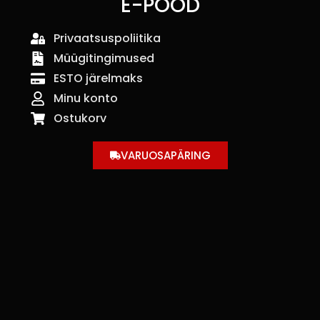
E-POOD
Privaatsuspoliitika
Müügitingimused
ESTO järelmaks
Minu konto
Ostukorv
VARUOSAPÄRING