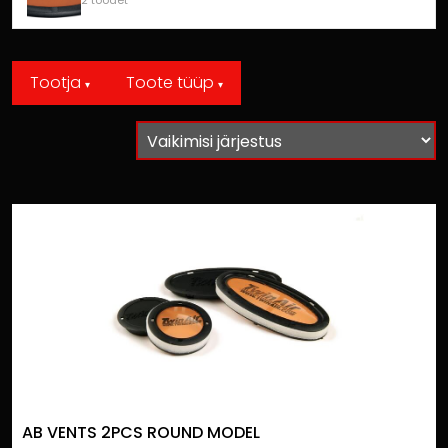
2 toodet
Tootja
Toote tüüp
▾
▾
AB VENTS 2PCS ROUND MODEL