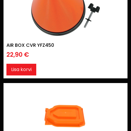
AIR BOX CVR YFZ450
22,90
€
Lisa korvi