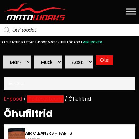
KASUTATUD RATTAD
E-POOD
MOTOKLUBI
TÖÖKODA
MINU KONTO
☰
Filtrid
E-pood
/
Toitesüsteem
/ Õhufiltrid
Õhufiltrid
AIR CLEANERS + PARTS